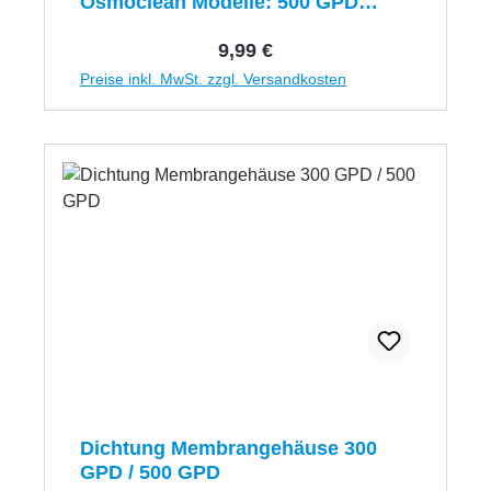
Osmoclean Modelle: 500 GPD
Exklusive - bzw. 300 GPD
Regulärer Preis:
9,99 €
Preise inkl. MwSt. zzgl. Versandkosten
Dichtung Membrangehäuse 300
GPD / 500 GPD