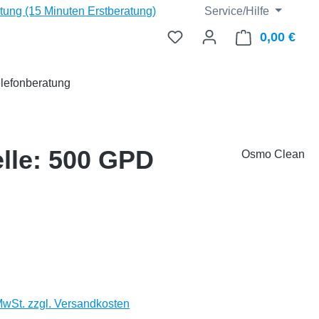
ng (15 Minuten Erstberatung)
Service/Hilfe
0,00 €
Ware
lefonberatung
lle: 500 GPD
Osmo Clean
eis:
 MwSt. zzgl. Versandkosten