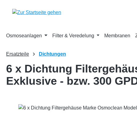
m Hauptinhalt springen
Zur Suche springen
Zur Hauptnavigation springen
Osmoseanlagen
Filter & Veredelung
Membranen
Ersatzteile
Dichtungen
6 x Dichtung Filtergehä
Exklusive - bzw. 300 GP
Bildergalerie überspringen