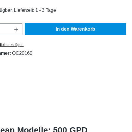
ügbar, Lieferzeit: 1 - 3 Tage
Anzahl: Gib den gewünschten Wert ein oder
In den Warenkorb
tel hinzufügen
mmer:
OC20160
lean Modelle: 500 GPD