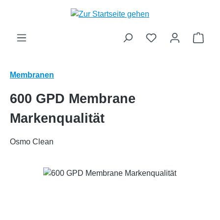
Zum Hauptinhalt springen
Ware
Membranen
600 GPD Membrane
Markenqualität
Osmo Clean
Bildergalerie überspringen