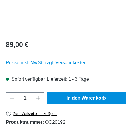
Regulärer Preis:
89,00 €
Preise inkl. MwSt. zzgl. Versandkosten
Sofort verfügbar, Lieferzeit: 1 - 3 Tage
Produkt Anzahl: Gib den gewünschten Wert e
In den Warenkorb
Zum Merkzettel hinzufügen
Produktnummer:
OC20192