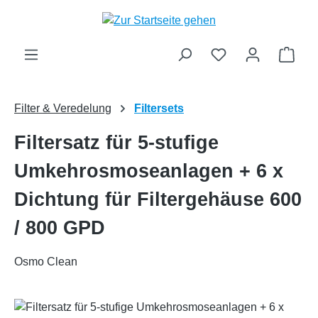
Zum Hauptinhalt springen
Ware
Filter & Veredelung
Filtersets
Filtersatz für 5-stufige
Umkehrosmoseanlagen + 6 x
Dichtung für Filtergehäuse 600
/ 800 GPD
Osmo Clean
Bildergalerie überspringen