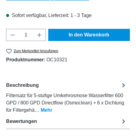
Sofort verfügbar, Lieferzeit: 1 - 3 Tage
Produkt Anzahl: Gib den gewünschten Wert e
In den Warenkorb
Zum Merkzettel hinzufügen
Produktnummer:
OC10321
Beschreibung
Filtersatz für 5-stufige Umkehrosmose Wasserfilter 600
GPD / 800 GPD Directflow (Osmoclean) + 6 x Dichtung
für Filtergehä…
Mehr
Bewertungen