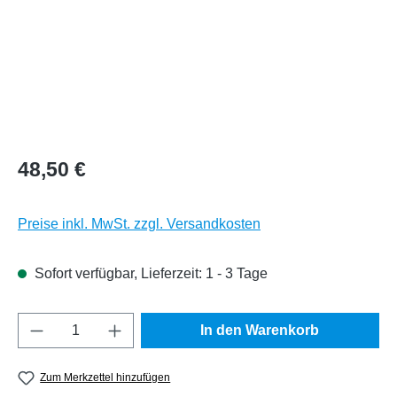
Regulärer Preis:
48,50 €
Preise inkl. MwSt. zzgl. Versandkosten
Sofort verfügbar, Lieferzeit: 1 - 3 Tage
Produkt Anzahl: Gib den gewünschten Wert e
In den Warenkorb
Zum Merkzettel hinzufügen