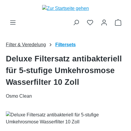
Zum Hauptinhalt springen
Ware
Filter & Veredelung
Filtersets
Deluxe Filtersatz antibakteriell
für 5-stufige Umkehrosmose
Wasserfilter 10 Zoll
Osmo Clean
Bildergalerie überspringen