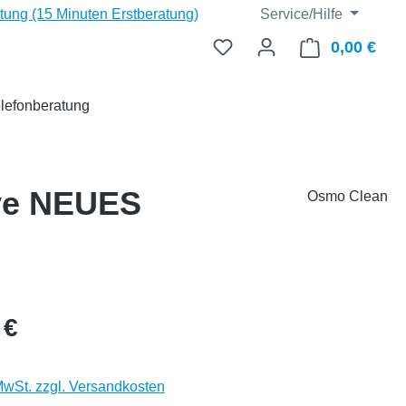
ng (15 Minuten Erstberatung)
Service/Hilfe
0,00 €
Ware
lefonberatung
ive NEUES
Osmo Clean
eis:
 €
 MwSt. zzgl. Versandkosten