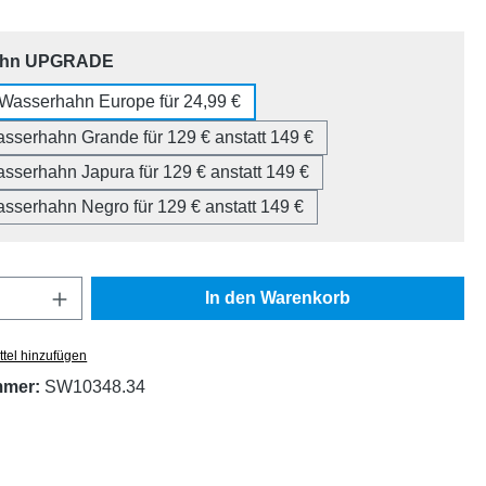
auswählen
ahn UPGRADE
Wasserhahn Europe für 24,99 €
asserhahn Grande für 129 € anstatt 149 €
asserhahn Japura für 129 € anstatt 149 €
asserhahn Negro für 129 € anstatt 149 €
Anzahl: Gib den gewünschten Wert ein oder
In den Warenkorb
tel hinzufügen
mmer:
SW10348.34