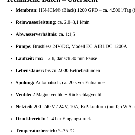
Membran:
HN-JCM® (Black) 1200 GPD – ca. 4.500 l/Tag (b
Reinwasserleistung:
ca. 2,8–3,1 l/min
Abwasserverhältnis:
ca. 1:1,5
Pumpe:
Brushless 24V/DC, Modell EC-AIBLDC-1200A
Laufzeit:
max. 12 h, danach 30 min Pause
Lebensdauer:
bis zu 2.000 Betriebsstunden
Spülung:
Automatisch, ca. 20 s vor Entnahme
Ventile:
2 Magnetventile + Rückschlagventil
Netzteil:
200–240 V / 24 V, 10A, ErP-konform (nur 0,5 W St
Druckbereich:
1–4 bar Eingangsdruck
Temperaturbereich:
5–35 °C