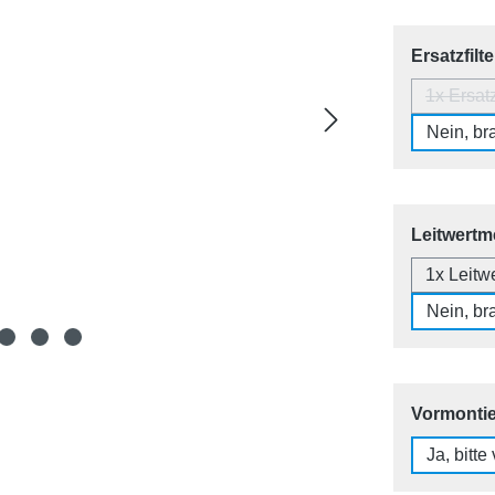
Ersatzfilt
1x Ersatz
Nein, bra
Leitwertme
1x Leitw
Nein, bra
Vormonti
Ja, bitte