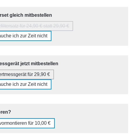
auswählen
erset gleich mitbestellen
filtersatz für 24,90 € statt 29,90 €
(Diese Option ist zurzeit nicht verfügbar.)
uche ich zur Zeit nicht
auswählen
ssgerät jetzt mitbestellen
ertmessgerät für 29,90 €
uche ich zur Zeit nicht
auswählen
eren?
 vormontieren für 10,00 €