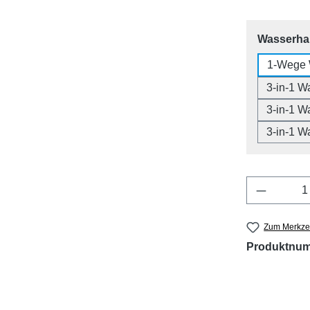
Wasserh
1-Wege 
3-in-1 W
3-in-1 W
3-in-1 W
Produkt 
Zum Merkzet
Produktnu