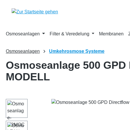
m Hauptinhalt springen
Zur Suche springen
Zur Hauptnavigation springen
Osmoseanlagen
Filter & Veredelung
Membranen
Osmoseanlagen
Umkehrosmose Systeme
Osmoseanlage 500 GPD D
MODELL
Bildergalerie überspringen