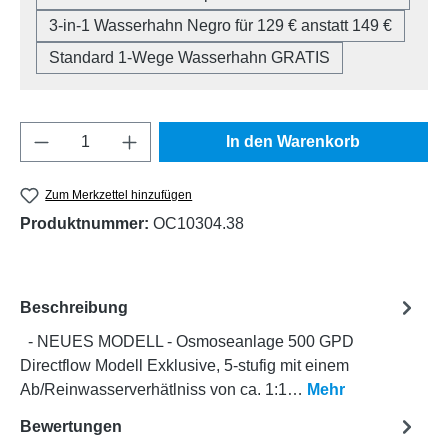
3-in-1 Wasserhahn Negro für 129 € anstatt 149 €
Standard 1-Wege Wasserhahn GRATIS
Produkt Anzahl: Gib den gewünschten Wert e
In den Warenkorb
Zum Merkzettel hinzufügen
Produktnummer:
OC10304.38
Beschreibung
- NEUES MODELL - Osmoseanlage 500 GPD
Directflow Modell Exklusive, 5-stufig mit einem
Ab/Reinwasserverhätlniss von ca. 1:1…
Mehr
Bewertungen