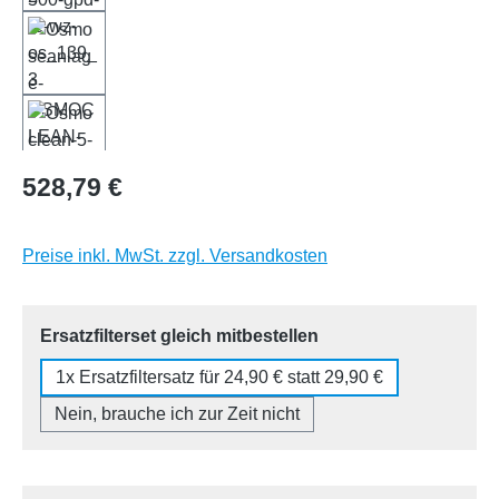
Regulärer Preis:
528,79 €
Preise inkl. MwSt. zzgl. Versandkosten
auswählen
Ersatzfilterset gleich mitbestellen
1x Ersatzfiltersatz für 24,90 € statt 29,90 €
Nein, brauche ich zur Zeit nicht