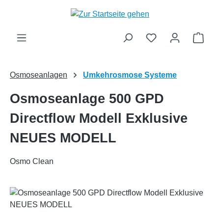
Zum Hauptinhalt springen
Ware
Osmoseanlagen
Umkehrosmose Systeme
Osmoseanlage 500 GPD
Directflow Modell Exklusive
NEUES MODELL
Osmo Clean
Bildergalerie überspringen