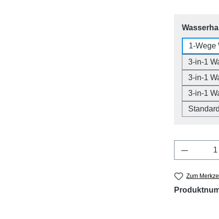
Wasserh
1-Wege 
3-in-1 W
3-in-1 W
3-in-1 W
Standar
Produkt 
Zum Merkzet
Produktnu