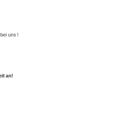
bei uns !
it an!