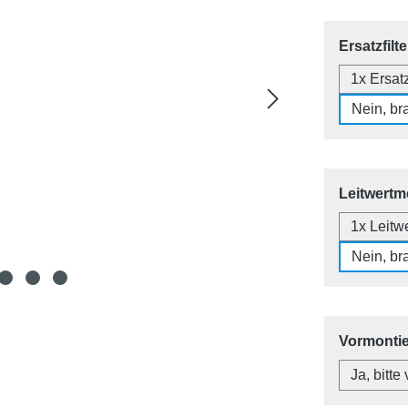
Ersatzfilt
1x Ersatz
Nein, bra
Leitwertme
1x Leitw
Nein, bra
Vormonti
Ja, bitte