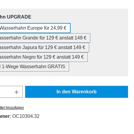
auswählen
ahn UPGRADE
Wasserhahn Europe für 24,99 €
asserhahn Grande für 129 € anstatt 149 €
asserhahn Japura für 129 € anstatt 149 €
asserhahn Negro für 129 € anstatt 149 €
d 1-Wege Wasserhahn GRATIS
Anzahl: Gib den gewünschten Wert ein oder
In den Warenkorb
tel hinzufügen
mmer:
OC10304.32