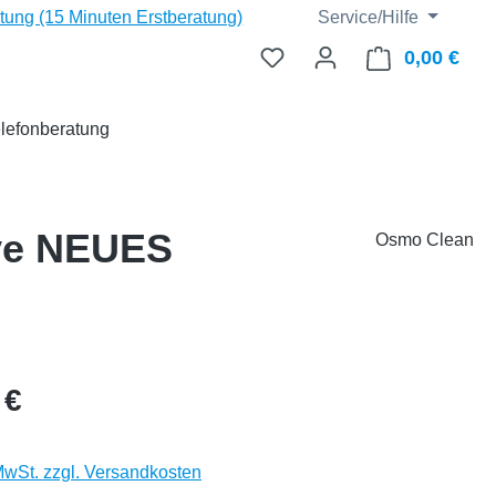
ng (15 Minuten Erstberatung)
Service/Hilfe
0,00 €
Ware
lefonberatung
ive NEUES
Osmo Clean
eis:
 €
 MwSt. zzgl. Versandkosten