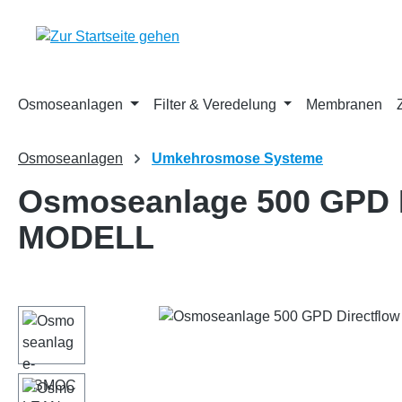
m Hauptinhalt springen
Zur Suche springen
Zur Hauptnavigation springen
Osmoseanlagen
Filter & Veredelung
Membranen
Osmoseanlagen
Umkehrosmose Systeme
Osmoseanlage 500 GPD D
MODELL
Bildergalerie überspringen