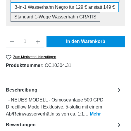
3-in-1 Wasserhahn Negro für 129 € anstatt 149 €
Standard 1-Wege Wasserhahn GRATIS
Produkt Anzahl: Gib den gewünschten Wert e
In den Warenkorb
Zum Merkzettel hinzufügen
Produktnummer:
OC10304.31
Beschreibung
- NEUES MODELL - Osmoseanlage 500 GPD
Directflow Modell Exklusive, 5-stufig mit einem
Ab/Reinwasserverhätlniss von ca. 1:1…
Mehr
Bewertungen