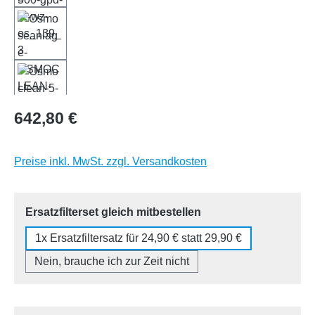
Regulärer Preis:
642,80 €
Preise inkl. MwSt. zzgl. Versandkosten
auswählen
Ersatzfilterset gleich mitbestellen
1x Ersatzfiltersatz für 24,90 € statt 29,90 €
Nein, brauche ich zur Zeit nicht