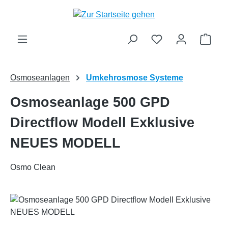
Zum Hauptinhalt springen
Ware
Osmoseanlagen
Umkehrosmose Systeme
Osmoseanlage 500 GPD
Directflow Modell Exklusive
NEUES MODELL
Osmo Clean
Bildergalerie überspringen