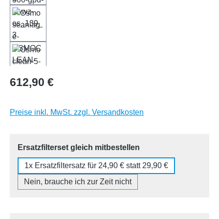
Regulärer Preis:
612,90 €
Preise inkl. MwSt. zzgl. Versandkosten
auswählen
Ersatzfilterset gleich mitbestellen
1x Ersatzfiltersatz für 24,90 € statt 29,90 €
Nein, brauche ich zur Zeit nicht