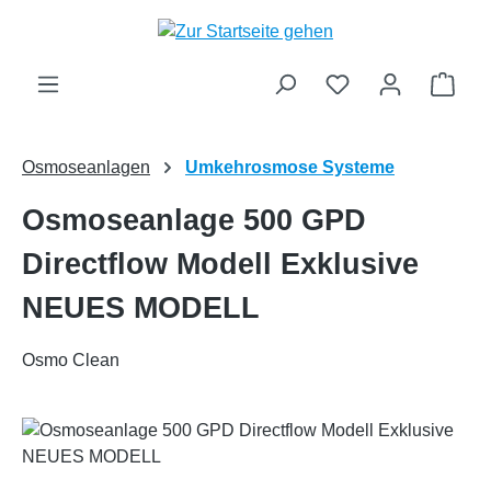
Zum Hauptinhalt springen
Ware
Osmoseanlagen
Umkehrosmose Systeme
Osmoseanlage 500 GPD
Directflow Modell Exklusive
NEUES MODELL
Osmo Clean
Bildergalerie überspringen