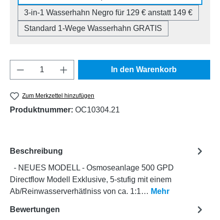
3-in-1 Wasserhahn Negro für 129 € anstatt 149 €
Standard 1-Wege Wasserhahn GRATIS
Produkt Anzahl: Gib den gewünschten Wert e
In den Warenkorb
Zum Merkzettel hinzufügen
Produktnummer:
OC10304.21
Beschreibung
- NEUES MODELL - Osmoseanlage 500 GPD
Directflow Modell Exklusive, 5-stufig mit einem
Ab/Reinwasserverhätlniss von ca. 1:1…
Mehr
Bewertungen