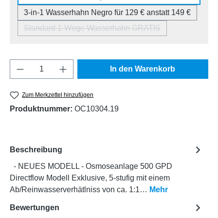
3-in-1 Wasserhahn Negro für 129 € anstatt 149 €
Standard 1-Wege Wasserhahn GRATIS
(Diese Option ist zurzeit nicht verfügbar.)
Produkt Anzahl: Gib den gewünschten Wert e
In den Warenkorb
Zum Merkzettel hinzufügen
Produktnummer:
OC10304.19
Beschreibung
- NEUES MODELL - Osmoseanlage 500 GPD
Directflow Modell Exklusive, 5-stufig mit einem
Ab/Reinwasserverhätlniss von ca. 1:1…
Mehr
Bewertungen