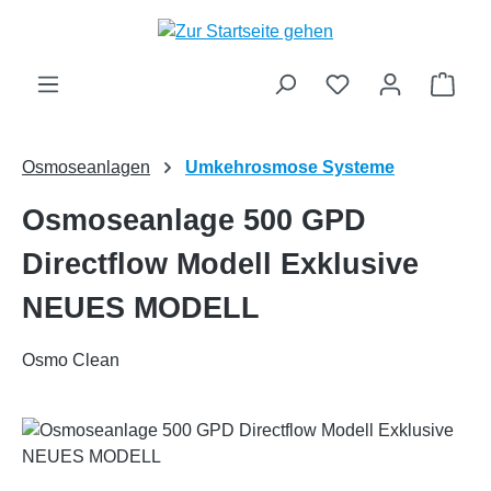
Zum Hauptinhalt springen
Ware
Osmoseanlagen
Umkehrosmose Systeme
Osmoseanlage 500 GPD
Directflow Modell Exklusive
NEUES MODELL
Osmo Clean
Bildergalerie überspringen